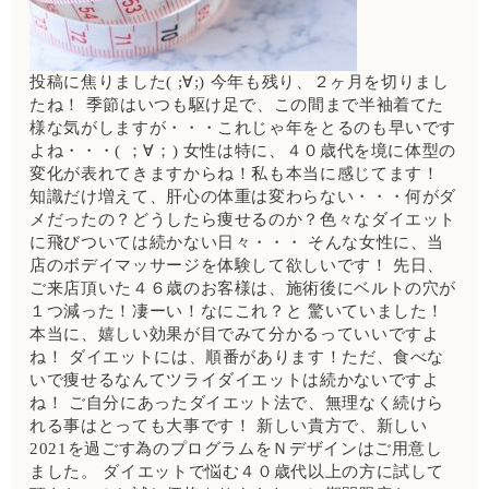
投稿に焦りました( ;∀;) 今年も残り、２ヶ月を切りまし
たね！ 季節はいつも駆け足で、この間まで半袖着てた
様な気がしますが・・・これじゃ年をとるのも早いです
よね・・・( ；∀；) 女性は特に、４０歳代を境に体型の
変化が表れてきますからね！私も本当に感じてます！
知識だけ増えて、肝心の体重は変わらない・・・何がダ
メだったの？どうしたら痩せるのか？色々なダイエット
に飛びついては続かない日々・・・ そんな女性に、当
店のボデイマッサージを体験して欲しいです！ 先日、
ご来店頂いた４６歳のお客様は、施術後にベルトの穴が
１つ減った！凄ーい！なにこれ？と 驚いていました！
本当に、嬉しい効果が目でみて分かるっていいですよ
ね！ ダイエットには、順番があります！ただ、食べな
いで痩せるなんてツライダイエットは続かないですよ
ね！ ご自分にあったダイエット法で、無理なく続けら
れる事はとっても大事です！ 新しい貴方で、新しい
2021を過ごす為のプログラムをＮデザインはご用意し
ました。 ダイエットで悩む４０歳代以上の方に試して